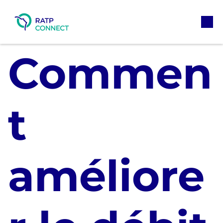
Aller
au
M
contenu
Commen
t
améliore