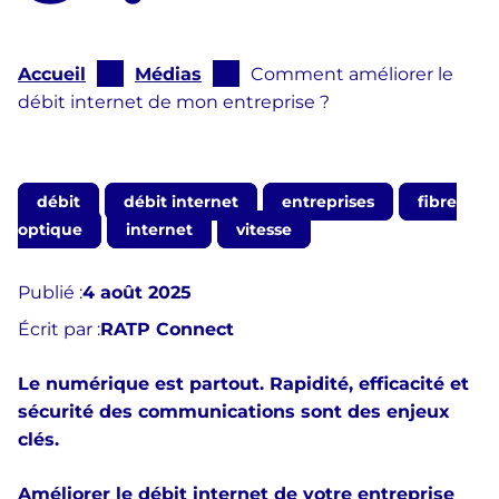
Vous
Accueil
Médias
Comment améliorer le
êtes
débit internet de mon entreprise ?
ici
:
débit
débit internet
entreprises
fibre
optique
internet
vitesse
Publié :
4 août 2025
Écrit par :
RATP Connect
Le numérique est partout. Rapidité, efficacité et
sécurité des communications sont des enjeux
clés.
Améliorer le débit internet de votre entreprise