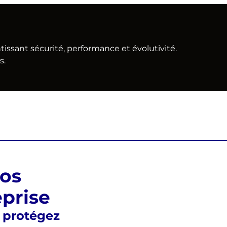
issant sécurité, performance et évolutivité.
s.
vos
eprise
 protégez