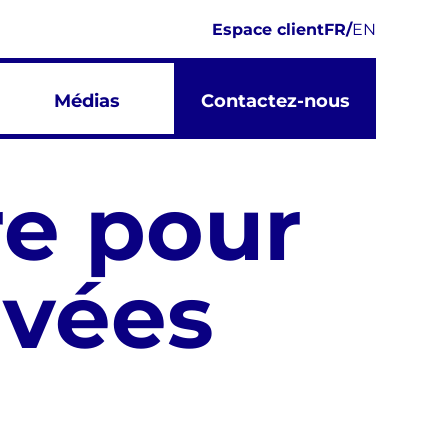
Espace client
FR
/
EN
Médias
Contactez-nous
re pour
ivées