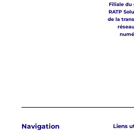
Filiale d
RATP Solut
de la tran
réseau
numér
Navigation
Liens ut