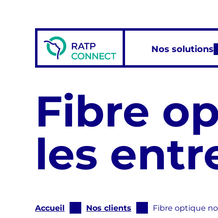
Aller
au
contenu
Nos solutions
Fibre op
les entr
Vous
Accueil
Nos clients
Fibre optique no
êtes